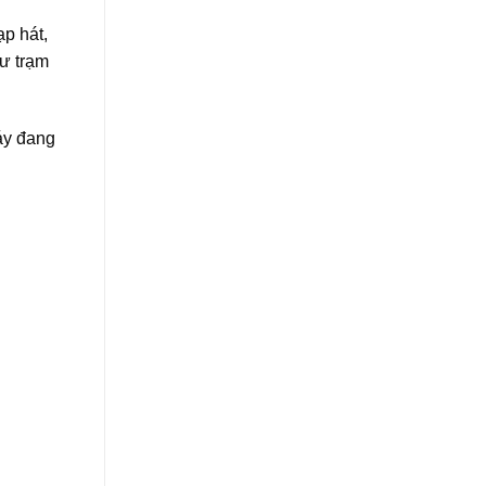
p hát,
hư trạm
áy đang