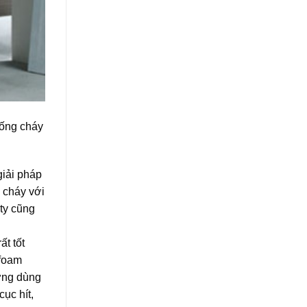
hống cháy
giải pháp
 cháy với
ty cũng
ất tốt
 foam
ờng dùng
ục hít,