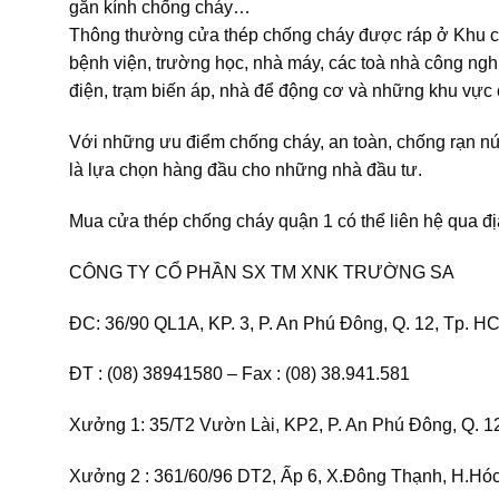
gắn kính chống cháy…
Thông thường cửa thép chống cháy được ráp ở Khu ch
bệnh viện, trường học, nhà máy, các toà nhà công ngh
điện, trạm biến áp, nhà để động cơ và những khu vực 
Với những ưu điểm chống cháy, an toàn, chống rạn nứt
là lựa chọn hàng đầu cho những nhà đầu tư.
Mua cửa thép chống cháy quận 1 có thể liên hệ qua địa
CÔNG TY CỔ PHẦN SX TM XNK TRƯỜNG SA
ĐC: 36/90 QL1A, KP. 3, P. An Phú Đông, Q. 12, Tp. H
ĐT : (08) 38941580 – Fax : (08) 38.941.581
Xưởng 1: 35/T2 Vườn Lài, KP2, P. An Phú Đông, Q. 1
Xưởng 2 : 361/60/96 DT2, Ấp 6, X.Đông Thạnh, H.Hó