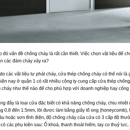
 đó vấn đề chống cháy là rất cần thiết. Việc chọn vật liệu để c
hặn các đám cháy xảy ra?
o các vật liệu tự phát cháy, cửa thép chống cháy có thể nói là 
hiện nay ở quận 1 có rất nhiều công ty cung cấp cửa thép chống
 cháy như thế nào để cho phù hợp với doanh nghiệp hay công 
g đây là loại cửa đặc biệt có khả năng chống cháy, chịu nhiệt r
ng 0.8 đến 1.5mm, lõi được làm bằng giấy tổ ong (honeycomb),
ầu hoặc sơn tĩnh điện, độ chống cháy của cửa có 3 cấp độ thư
ó các phụ kiện sau: Ổ khoá, thanh thoát hiểm, tay co thuỷ lực, c