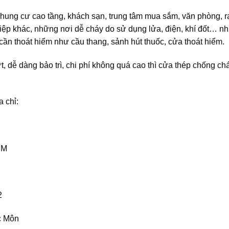
ung cư cao tầng, khách sạn, trung tâm mua sắm, văn phòng, rạ
iệp khác, những nơi dễ cháy do sử dụng lửa, điện, khí đốt… n
cần thoát hiểm như cầu thang, sảnh hút thuốc, cửa thoát hiểm.
, dễ dàng bảo trì, chi phí không quá cao thì cửa thép chống ch
 chỉ:
CM
2
c Môn