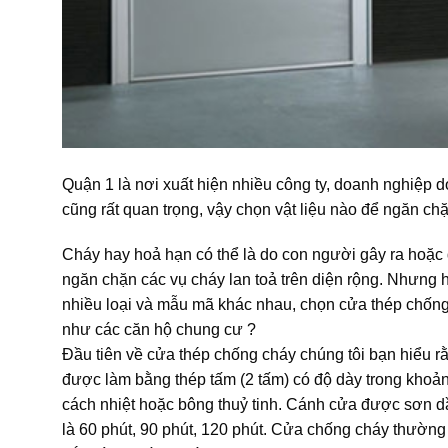
Quận 1 là nơi xuất hiện nhiều công ty, doanh nghiệp do
cũng rất quan trọng, vậy chọn vật liệu nào để ngăn c
Cháy hay hoả hạn có thể là do con người gây ra hoặc d
ngăn chặn các vụ cháy lan toả trên diện rộng. Nhưng 
nhiều loại và mẫu mã khác nhau, chọn cửa thép chống
như các căn hộ chung cư ?
Đầu tiên về cửa thép chống cháy chúng tôi bạn hiểu rằn
được làm bằng thép tấm (2 tấm) có độ dày trong khoả
cách nhiệt hoặc bông thuỷ tinh. Cánh cửa được sơn d
là 60 phút, 90 phút, 120 phút. Cửa chống cháy thường c