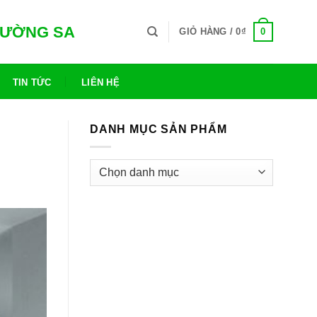
TRƯỜNG SA
0
GIỎ HÀNG /
0
₫
TIN TỨC
LIÊN HỆ
DANH MỤC SẢN PHẨM